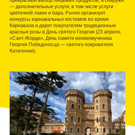
прекрасный выбор пищевых продуктов, а снаружи
— дополнительные услуги, в том числе услуги
цветочной лавки и бара. Рынок организует
конкурсы карнавальных костюмов во время
Карнавала и дарит покупателям традиционные
красные розы в День святого Георгия (23 апреля,
«Сант-Жорди», День памяти великомученика
Георгия Победоносца — святого покровителя
Каталонии).