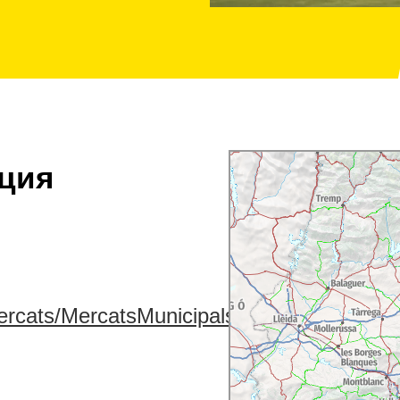
ция
Mercats/MercatsMunicipals/RondaFleming/fi