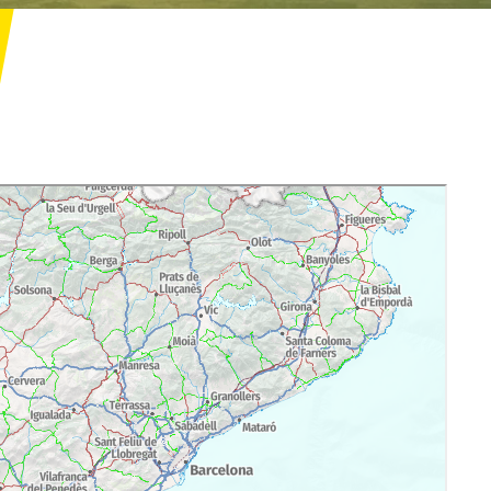
txaMercat/index.aspx