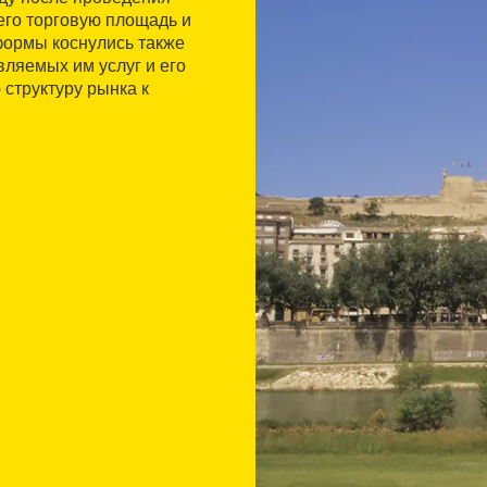
его торговую площадь и
формы коснулись также
ляемых им услуг и его
структуру рынка к