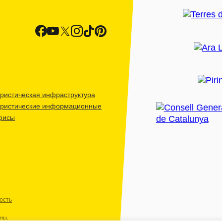
ристическая инфраструктура
уристические информационные
фисы
ость
ены.