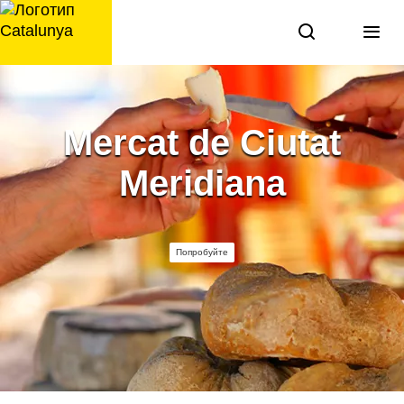
перейти
к
содержанию
Mercat de Ciutat
Meridiana
Попробуйте