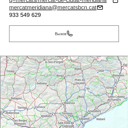
q=mercats/mercat-de-ciutat-meridiana
mercatmeridiana@mercatsbcn.cat
933 549 629
Вызов