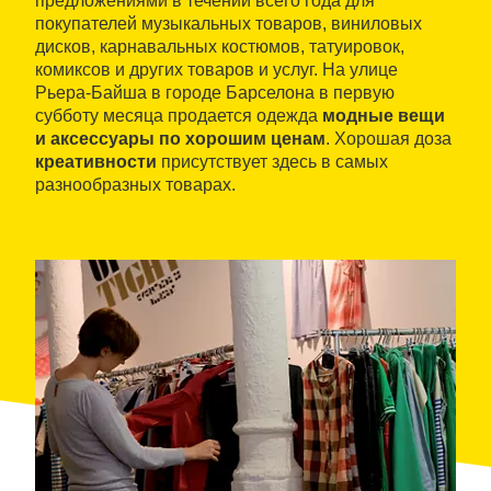
предложениями в течении всего года для
покупателей музыкальных товаров, виниловых
дисков, карнавальных костюмов, татуировок,
комиксов и других товаров и услуг. На улице
Рьера-Байша в городе Барселона в первую
субботу месяца продается одежда
модные вещи
и аксессуары по хорошим ценам
. Хорошая доза
креативности
присутствует здесь в самых
разнообразных товарах.