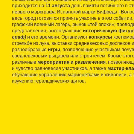
приходится на
11 августа
день памяти погибшего в это
первого маркграфа Испанской марки Вифреда I Волосато
весь город готовится принять участие в этом событии
графский военный лагерь, рынок «той эпохи»; провод
представления, воссоздающие
историческую фигу
граф)
и его времени. Организуют
конкурсы
костюмов
стрельбе из лука, выставки средневековых доспехов 
разнообразные
игры
, позволяющие участникам почув
средневековым рыцарем или строителем. Кроме этого
различные
мероприятия и развлечения
, позволяющ
и чувство равновесия участников, а также
мастер-кл
обучающие управлению марионетками и живописи, а т
изучению геральдических щитов.