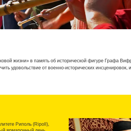
овой жизни» в память об исторической фигуре Графа Вифре
чить удовольствие от военно-исторических инсценировок, и
итете Риполь (Ripoll),
ный ярмарочный день