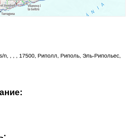
/n, , , , 17500, Риполл, Риполь, Эль-Рипольес,
ание:
ь: