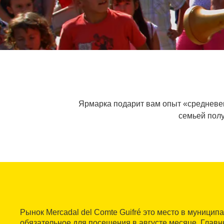
Ярмарка подарит вам опыт «средневек
семьей полу
Рынок Mercadal del Comte Guifré это место в муниципал
обязательное для посещения в августе месяце. Глав