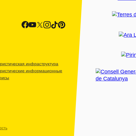
ристическая инфраструктура
уристические информационные
фисы
ость