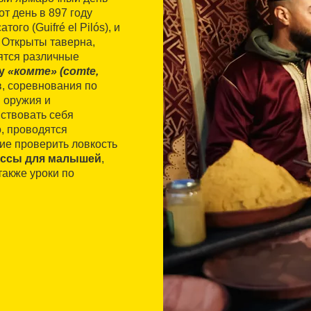
т день в 897 году
го (Guifré el Pilós), и
. Открыты таверна,
ятся различные
ру
«комте» (comte,
, соревнования по
и оружия и
ствовать себя
, проводятся
ие проверить ловкость
ассы для малышей
,
акже уроки по