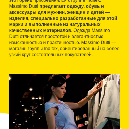
этот бренд присоединился к группе Inditex.
Massimo Dutti
предлагает одежду, обувь и
аксессуары для мужчин, женщин и детей —
изделия, специально разработанные для этой
марки и выполненные из натуральных
качественных материалов
. Одежда Massimo
Dutti отличается простотой и элегантностью,
изысканностью и практичностью. Massimo Dutti —
магазин группы Inditex, ориентированный на более
узкий круг состоятельных покупателей.