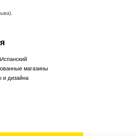
рыва).
я
 Испанский
ованные магазины
 и дизайна