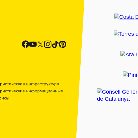
ристическая инфраструктура
уристические информационные
фисы