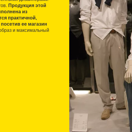
тов.
Продукция этой
ыполнена из
тся практичной,
 посетив ее магазин
 образ и максимальный