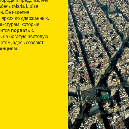
города и представляет
ель (Maria Lluïsa
й. Ее изделия
ярких до сдержанных.
екстурам, которые
мится
порвать с
ь на богатую цветовую
етом, здесь создают
денциям
.