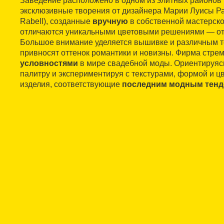
Заведение расположено в одном из элитных районов 
эксклюзивные творения от дизайнера Марии Луисы Раб
Rabell), созданные
вручную
в собственной мастерско
отличаются уникальными цветовыми решениями — от 
Большое внимание уделяется вышивке и различным т
привносят оттенок романтики и новизны. Фирма стре
условностями
в мире свадебной моды. Ориентируяс
палитру и экспериментируя с текстурами, формой и цв
изделия, соответствующие
последним модным тен