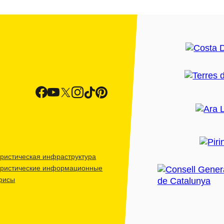
ристическая инфраструктура
уристические информационные
фисы