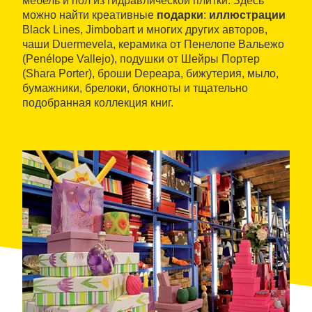
мебель и пол из гидравлической плитки. Здесь
можно найти креативные
подарки
:
иллюстрации
Black Lines, Jimbobart и многих других авторов,
чаши Duermevela, керамика от Пенелопе Вальежо
(Penélope Vallejo), подушки от Шейры Портер
(Shara Porter), броши Depeapa, бижутерия, мыло,
бумажники, брелоки, блокноты и тщательно
подобранная коллекция книг.