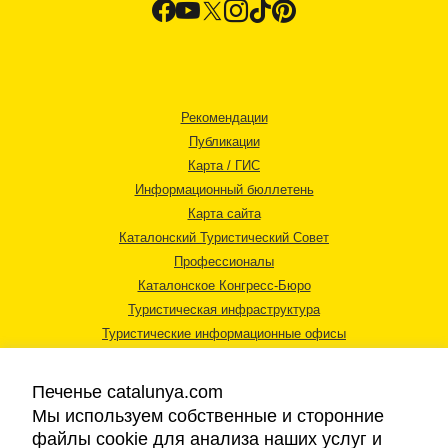
Рекомендации
Публикации
Карта / ГИС
Информационный бюллетень
Карта сайта
Каталонский Туристический Совет
Профессионалы
Каталонское Конгресс-Бюро
Туристическая инфраструктура
Туристические информационные офисы
Печенье catalunya.com
Мы используем собственные и сторонние
файлы cookie для анализа наших услуг и