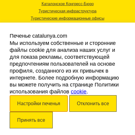
Каталонское Конгресс-Бюро
Туристическая инфраструктура
Туристические информационные офисы
Печенье catalunya.com
Мы используем собственные и сторонние
файлы cookie для анализа наших услуг и
для показа рекламы, соответствующей
Правовая информация
предпочтениям пользователей на основе
Политика конфиденциальности
профиля, созданного из их привычек в
Cookies
интернете. Более подробную информацию
Доступность
вы можете получить на странице Политики
использования файлов
cookie
.
Авторские права © 2026. Каталонский Туристический Совет. Все права
Настройки печенья
Отклонить все
защищены.
Принять все