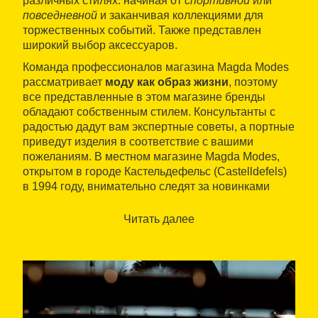
различных стилях: начиная от
спортивной
или
повседневной
и заканчивая коллекциями для
торжественных событий. Также представлен
широкий выбор аксессуаров.
Команда профессионалов магазина Magda Modes
рассматривает
моду как образ жизни
, поэтому
все представленные в этом магазине бренды
обладают собственным стилем. Консультанты с
радостью дадут вам экспертные советы, а портные
приведут изделия в соответствие с вашими
пожеланиям. В местном магазине Magda Modes,
открытом в городе Кастельдефельс (Castelldefels)
в 1994 году, внимательно следят за новинками
мира моды, принимая участие в модных выставках
и показах.
Читать далее