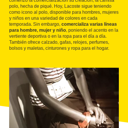
comenzó la comercialización su creación, la camisa
polo, hecha de piqué. Hoy, Lacoste sigue teniendo
como icono al polo, disponible para hombres, mujeres
y niños en una variedad de colores en cada
temporada. Sin embargo,
comercializa varias líneas
para hombre, mujer y niño
, poniendo el acento en la
vertiente deportiva o en la ropa para el día a día.
También ofrece calzado, gafas, relojes, perfumes,
bolsos y maletas, cinturones y ropa para el hogar.