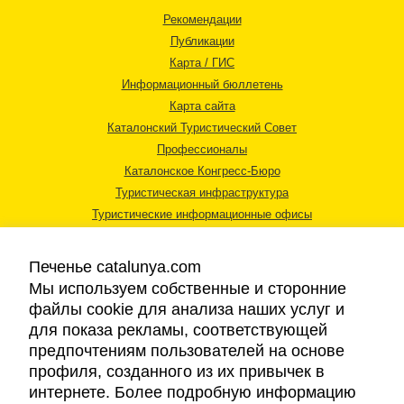
Рекомендации
Публикации
Карта / ГИС
Информационный бюллетень
Карта сайта
Каталонский Туристический Совет
Профессионалы
Каталонское Конгресс-Бюро
Туристическая инфраструктура
Туристические информационные офисы
Печенье catalunya.com
Мы используем собственные и сторонние
файлы cookie для анализа наших услуг и
для показа рекламы, соответствующей
Правовая информация
предпочтениям пользователей на основе
Политика конфиденциальности
профиля, созданного из их привычек в
Cookies
интернете. Более подробную информацию