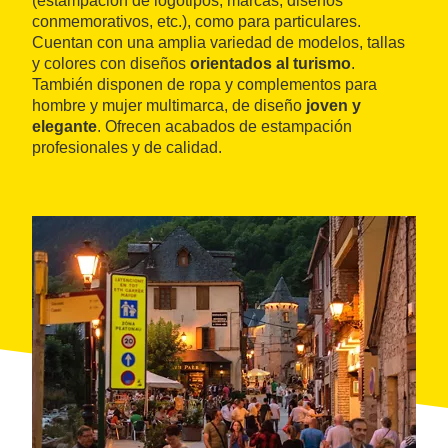
(estampación de logotipos, marcas, diseños
conmemorativos, etc.), como para particulares.
Cuentan con una amplia variedad de modelos, tallas
y colores con diseños
orientados al turismo
.
También disponen de ropa y complementos para
hombre y mujer multimarca, de diseño
joven y
elegante
. Ofrecen acabados de estampación
profesionales y de calidad.