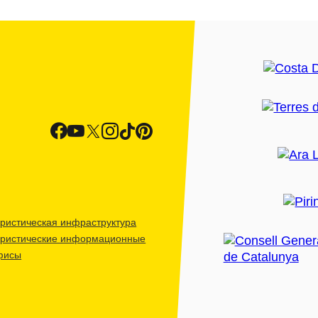
ристическая инфраструктура
уристические информационные
фисы