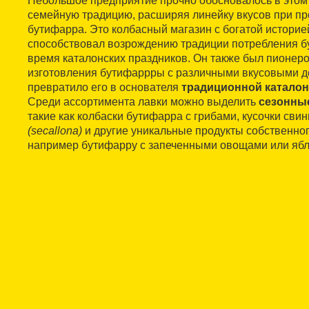
Небольшое предприятие прочно обосновалось в этом
семейную традицию, расширяя линейку вкусов при п
бутифарра. Это колбасный магазин с богатой историе
способствовал возрождению традиции потребления б
время каталонских праздников. Он также был пионеро
изготовления бутифаррры с различными вкусовыми д
превратило его в основателя
традиционной каталон
Среди ассортимента лавки можно выделить
сезонны
такие как колбаски бутифарра с грибами, кусочки сви
(secallona)
и другие уникальные продукты собственног
например бутифарру с запеченными овощами или ябл