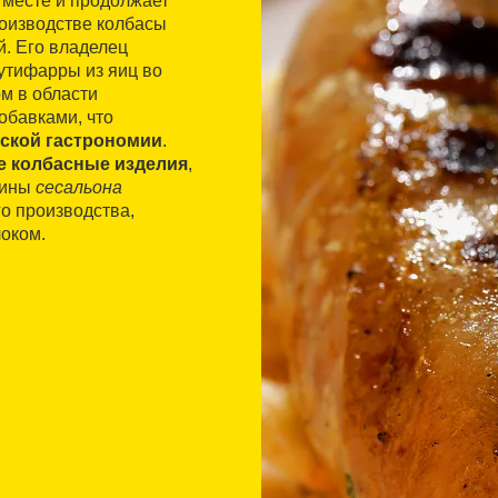
 месте и продолжает
роизводстве колбасы
й. Его владелец
утифарры из яиц во
м в области
обавками, что
ской гастрономии
.
е колбасные изделия
,
нины
сесальона
о производства,
оком.