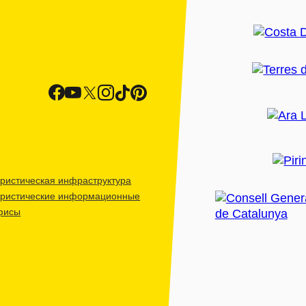
ристическая инфраструктура
уристические информационные
фисы