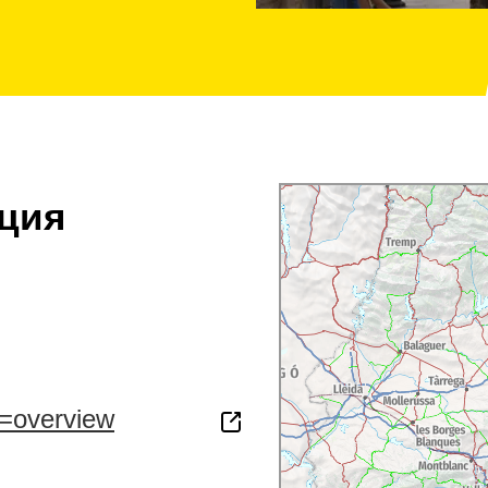
ция
b=overview