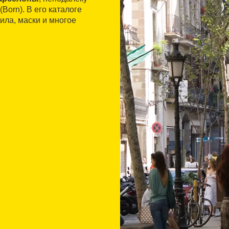
(Born). В его каталоге
ила, маски и многое