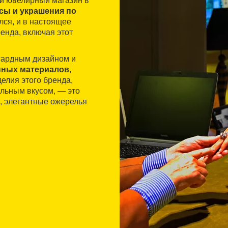
ый ювелирный магазин в
сы и украшения по
лся, и в настоящее
ренда, включая этот
нгардным дизайном и
нных материалов
,
делия этого бренда,
альным вкусом, — это
, элегантные ожерелья