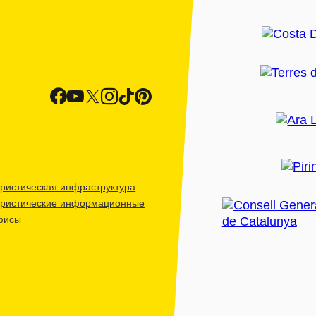
ристическая инфраструктура
уристические информационные
фисы