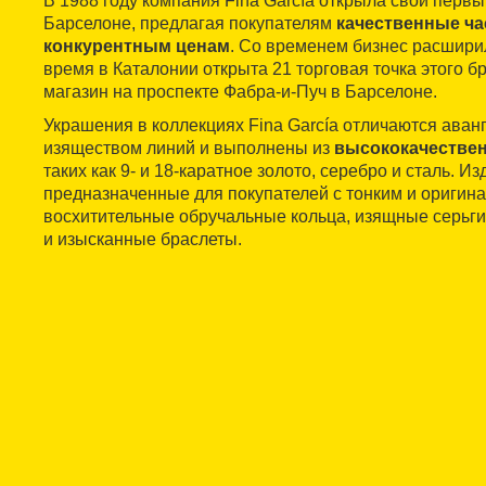
В 1988 году компания Fina García открыла свой перв
Барселоне, предлагая покупателям
качественные ча
конкурентным ценам
. Со временем бизнес расшири
время в Каталонии открыта 21 торговая точка этого б
магазин на проспекте Фабра-и-Пуч в Барселоне.
Украшения в коллекциях Fina García отличаются ава
изяществом линий и выполнены из
высококачестве
таких как 9- и 18-каратное золото, серебро и сталь. Из
предназначенные для покупателей с тонким и оригин
восхитительные обручальные кольца, изящные серьги
и изысканные браслеты.