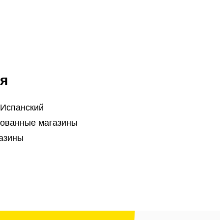
я
 Испанский
ованные магазины
азины