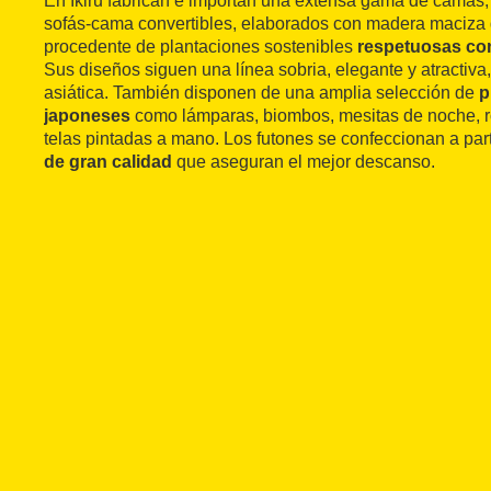
En Ikiru fabrican e importan una extensa gama de camas, 
sofás-cama convertibles, elaborados con madera maciza 
procedente de plantaciones sostenibles
respetuosas co
Sus diseños siguen una línea sobria, elegante y atractiva,
asiática. También disponen de una amplia selección de
p
japoneses
como lámparas, biombos, mesitas de noche, 
telas pintadas a mano. Los futones se confeccionan a par
de gran calidad
que aseguran el mejor descanso.