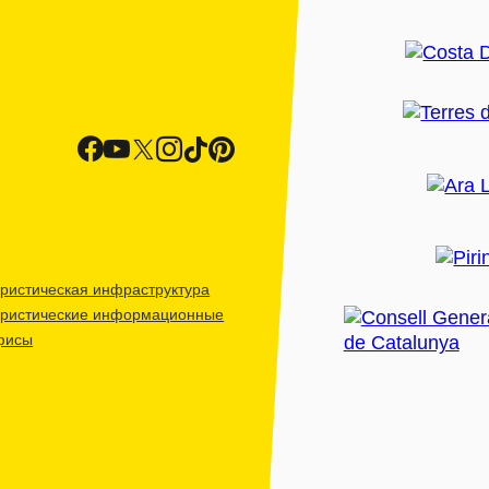
ристическая инфраструктура
уристические информационные
фисы