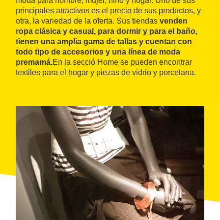
moda para hombre, mujer, niño y hogar. Uno de sus
principales atractivos es el precio de sus productos, y
otra, la variedad de la oferta. Sus tiendas
venden
ropa clásica y casual, para dormir y para el baño,
tienen una amplia gama de tallas y cuentan con
todo tipo de accesorios y una línea de moda
premamá.
En la secció Home se pueden encontrar
textiles para el hogar y piezas de vidrio y porcelana.