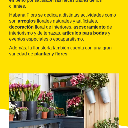
empeño por satisfacer las necesidades de los
clientes.
Habana Flors se dedica a distintas actividades como
son
arreglos
florales naturales y artificiales,
decoración
floral de interiores,
asesoramiento
de
interiorismo y de terrazas,
artículos para bodas
y
eventos especiales o escaparatismo.
Además, la floristería también cuenta con una gran
variedad de
plantas y flores
.