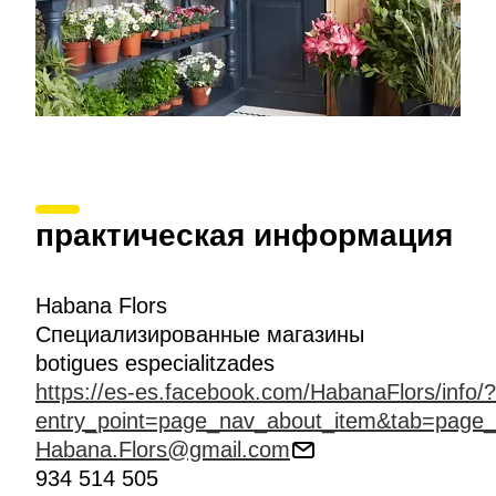
практическая информация
Habana Flors
Специализированные магазины
botigues especialitzades
https://es-es.facebook.com/HabanaFlors/info/?
entry_point=page_nav_about_item&tab=page_
Habana.Flors@gmail.com
934 514 505