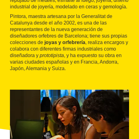
repujado de metales, esmalte al fuego, joyería, diseño
industrial de joyería, modelado en ceras y gemología.
Pintora, maestra artesana por la Generalitat de
Catalunya desde el año 2002, es una de las
representantes de la nueva generación de
diseñadores orfebres de Barcelona; tiene sus propias
colecciones de
joyas y orfebrería
, realiza encargos y
colabora con diferentes firmas industriales como
diseñadora y
prototipista
, y ha expuesto su obra en
varias ciudades españolas y en Francia, Andorra,
Japón, Alemania y Suiza.