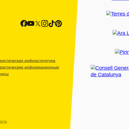
ристическая инфраструктура
уристические информационные
фисы
ость