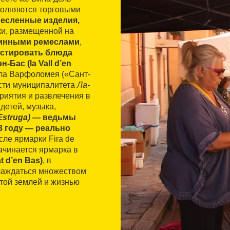
заполняются торговыми
есленные изделия,
ки, размещенной на
ринными ремеслами
,
устировать блюда
Бас (la Vall d’en
ола Варфоломея («Сант-
сти муниципалитета
Ла-
риятия и развлечения в
детей, музыка,
struga)
— ведьмы
73 году — реально
сле ярмарки Fira de
ачинается ярмарка в
t d’en Bas)
, в
аслаждаться множеством
той землей и жизнью