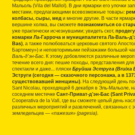
Мальоль (Vila del Mallol). В дни ярмарки его улочки 
местами, предлагающими всевозможные товары:
рем
колбасы, сыры, мед
и многие другие. В части ярмар
вершине холма, вы сможете
познакомиться со ста
уже практически исчезнувшими; увидеть скот,
продег
комарки Ла-Гарроча и муниципалитета Ла-Валь-д’эн-
Bas)
, а также полюбоваться церковью святого Апост
Бартомеу») и неповторимыми пейзажами большой ча
Валь-д’эн-Бас
. К этому добовляются различные мероп
течение всего дня: пешие походы, представления для 
спектакли и даже... пляски
Бруйша Эструга (Bruixa E
Эструги (сегодня — сказочного персонажа, а в 13
существовавшей женщины)
. На следующий день по
Sant Nicolau, проходящей 6 декабря в Эль-Мальоле, н
соседнем местечке
Сант-Приват-д’эн-Бас (Sant Priva
Cooperativa de la Vall, где вы сможете целый день н
различных мероприятий и развлечений, связанных с э
земледельцев —
«пажезия» (pagesia)
.