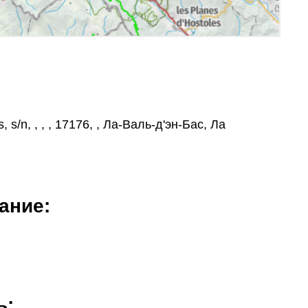
s, s/n, , , , 17176, , Ла-Валь-д'эн-Бас, Ла
ание:
ь: