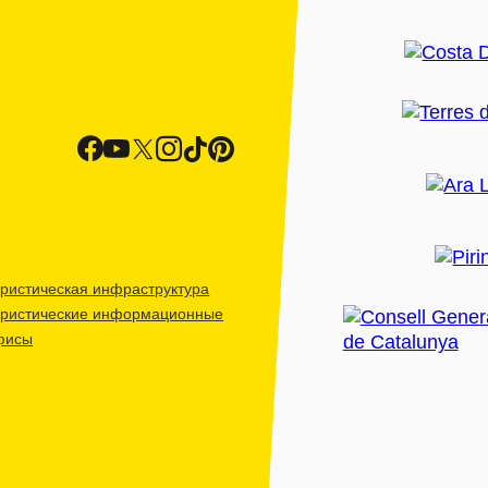
ристическая инфраструктура
уристические информационные
фисы