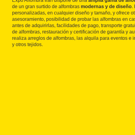
Expo Alfombra Iran dispone de una
amplia gama de alfo
de un gran surtido de alfombras
modernas y de diseño
.
personalizadas, en cualquier diseño y tamaño, y ofrece o
asesoramiento, posibilidad de probar las alfombras en c
antes de adquirirlas, facilidades de pago, transporte gratu
de alfombras, restauración y certificación de garantía y a
realiza arreglos de alfombras, las alquila para eventos e 
y otros tejidos.