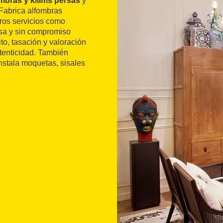
mbras y kilims persas
y
 Fabrica alfombras
tros servicios como
asa y sin compromiso
ito, tasación y valoración
utenticidad. También
instala moquetas, sisales