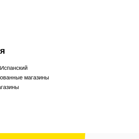
я
 Испанский
ованные магазины
агазины