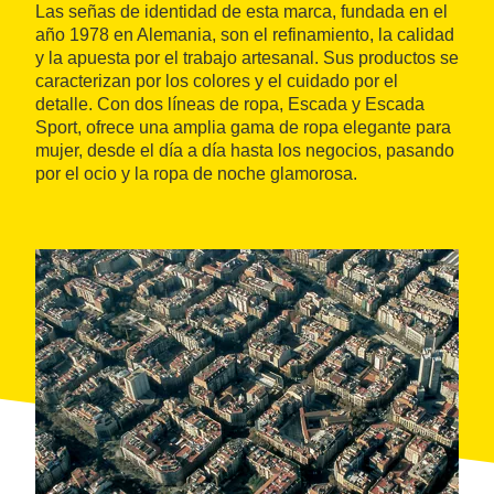
Las señas de identidad de esta marca, fundada en el
año 1978 en Alemania, son el refinamiento, la calidad
y la apuesta por el trabajo artesanal. Sus productos se
caracterizan por los colores y el cuidado por el
detalle. Con dos líneas de ropa, Escada y Escada
Sport, ofrece una amplia gama de ropa elegante para
mujer, desde el día a día hasta los negocios, pasando
por el ocio y la ropa de noche glamorosa.