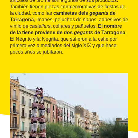
artículos de broma son algunos de sus productos.
También tienen piezas conmemorativas de fiestas de
la ciudad, como las
camisetas dels
gegants
de
Tarragona
, imanes, peluches de
nanos
, adhesivos de
vinilo de
castellers
, collares y pañuelos.
El nombre
de la tiene proviene de dos
gegants
de Tarragona
,
El Negrito y la Negrita, que salieron a la calle por
primera vez a mediados del siglo XIX y que hace
pocos años se jubilaron.