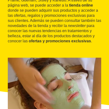
Prairie, Guerlain, Sisley y Kanebo. A través de su
página web, se puede acceder a la
tienda online
donde se pueden adquirir sus productos y acceder a
las ofertas, regalos y promociones exclusivas para
sus clientes. Además se pueden consultar también las
novedades de la tienda y recibir la
newsletter
para
conocer las nuevas tendencias en tratamientos y
belleza, estar al día de los productos destacados y
conocer las
ofertas y promociones exclusivas
.