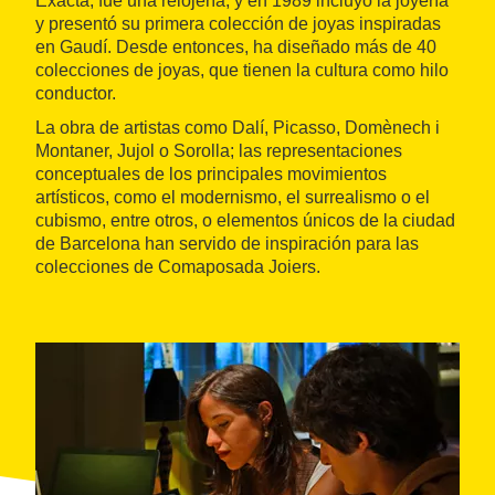
Exacta, fue una relojería, y en 1989 incluyó la joyería
y presentó su primera colección de joyas inspiradas
en Gaudí. Desde entonces, ha diseñado más de 40
colecciones de joyas, que tienen la cultura como hilo
conductor.
La obra de artistas como Dalí, Picasso, Domènech i
Montaner, Jujol o Sorolla; las representaciones
conceptuales de los principales movimientos
artísticos, como el modernismo, el surrealismo o el
cubismo, entre otros, o elementos únicos de la ciudad
de Barcelona han servido de inspiración para las
colecciones de Comaposada Joiers.