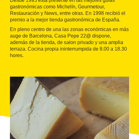
Desde 1995 está presente en las mejores guías
gastronómicas como Michelín, Gourmetour,
Restauración y News, entre otras. En 1998 recibió el
premio a la mejor tienda gastronómica de España.
En pleno centro de una las zonas económicas en más
auge de Barcelona, Casa Pepe 22@ dispone,
además de la tienda, de salon privado y una amplia
terraza. Cocina propia ininterrumpida de 8.00 a 18.30
hores.