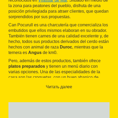
reconocidos en
Vilassar de Mar
. Situado en medio de
la zona para peatones del pueblo, disfruta de una
posición privilegiada para atraer clientes, que quedan
sorprendidos por sus propuestas.
Can Pocurull es una charcutería que comercializa los
embutidos que ellos mismos elaboran en su obrador.
También tienen carnes de una calidad excelente y, de
hecho, todos sus productos derivados del cerdo están
hechos con animal de raza
Duroc
, mientras que la
ternera es
Angus
de km0.
Pero, además de estos productos, también ofrece
platos preparados
y tienen un menú diario con
varias opciones. Una de las especialidades de la
casa son las croquetas, con un buen abanico de
sabores diferentes, y también los canelones. También
Читать далее
ofrecen servicio de
catering
para celebraciones y
hacen reparto a domicilio de cestas que preparan
previamente. Además, tienen otros
productos del
territorio
como vino, quesos, patés o dulces.