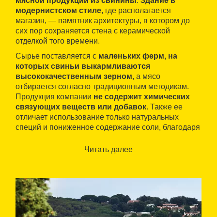
мясной продукции из свинины
.
Здание в
модернистском стиле
, где располагается
магазин, — памятник архитектуры, в котором до
сих пор сохраняется стена с керамической
отделкой того времени.
Сырье поставляется с
маленьких ферм, на
которых свиньи выкармливаются
высококачественным зерном
, а мясо
отбирается согласно традиционным методикам.
Продукция компании
не содержит химических
связующих веществ или добавок
. Также ее
отличает использование только натуральных
специй и пониженное содержание соли, благодаря
чему продукция подходит для людей с
непереносимостью глютена или иных пищевых
Читать далее
продуктов.