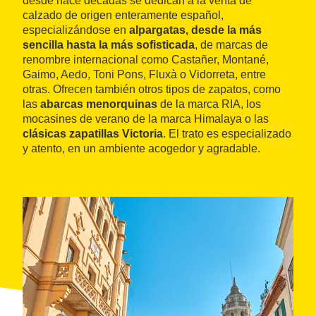
desde hace décadas se dedican a la venta de
calzado de origen enteramente español,
especializándose en
alpargatas, desde la más
sencilla hasta la más sofisticada
, de marcas de
renombre internacional como Castañer, Montané,
Gaimo, Aedo, Toni Pons, Fluxà o Vidorreta, entre
otras. Ofrecen también otros tipos de zapatos, como
las
abarcas menorquinas
de la marca RIA, los
mocasines de verano de la marca Himalaya o las
clásicas zapatillas Victoria
. El trato es especializado
y atento, en un ambiente acogedor y agradable.