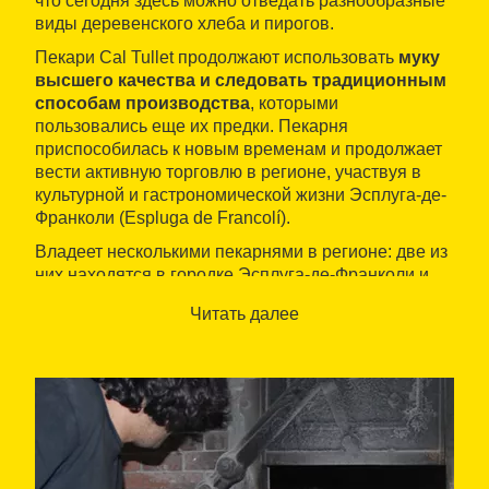
что сегодня здесь можно отведать разнообразные
виды деревенского хлеба и пирогов.
Пекари Cal Tullet продолжают использовать
муку
высшего качества и следовать традиционным
способам производства
, которыми
пользовались еще их предки. Пекарня
приспособилась к новым временам и продолжает
вести активную торговлю в регионе, участвуя в
культурной и гастрономической жизни Эсплуга-де-
Франколи (Espluga de Francolí).
Владеет несколькими пекарнями в регионе: две из
них находятся в городке Эсплуга-де-Франколи и
одна — в Поблет (Poblet).
Читать далее