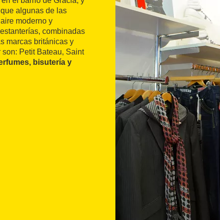
en el barrio de Gracia, y
que algunas de las
e aire moderno y
s estanterías, combinadas
s marcas británicas y
son: Petit Bateau, Saint
erfumes, bisutería y