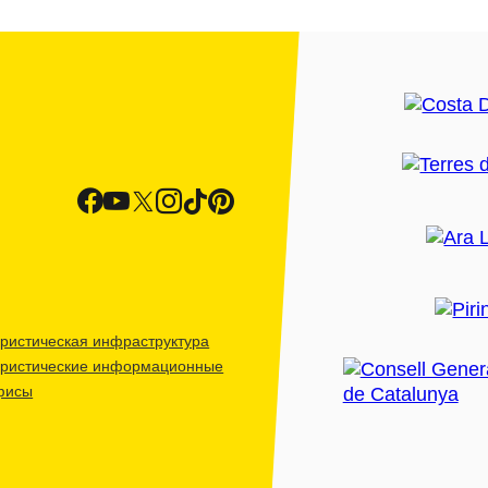
ристическая инфраструктура
уристические информационные
фисы