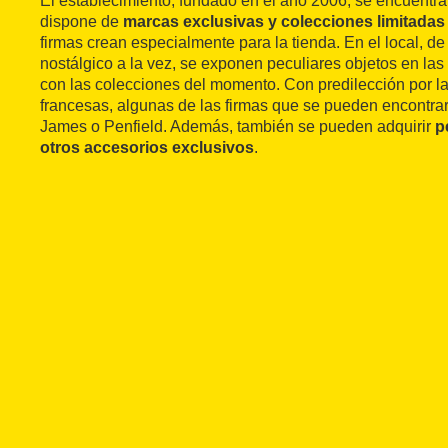
El establecimiento, fundado en el año 2006, se encuentra 
dispone de
marcas exclusivas y colecciones limitadas
firmas crean especialmente para la tienda. En el local, d
nostálgico a la vez, se exponen peculiares objetos en la
con las colecciones del momento. Con predilección por la
francesas, algunas de las firmas que se pueden encontrar 
James o Penfield. Además, también se pueden adquirir
p
otros accesorios exclusivos
.