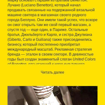
Марку основал старший из братьев Бенеттон,
Лучано (Luciano Benetton), который начал
продавать связанные на подержанной вязальной
машине свитера в магазинах своего родного
города Беллуно. Они имели такой успех, что вскоре
он смог открыть там же свой первый магазин, а
спустя год — еще один, в Париже. Остальные
братья, Джильберто и Карло, и сестра Джулиана
(Giberto, Carlo и Guiliana) также присоединились
бизнесу, который постепенно приобретал
международный масштаб. Рекламная стратегия
бренда — эталон в своем секторе. В девяностые
годы был создан знаменитый слоган
United Colors
of Benetton
, отсылающий к идее культурного
многообразия.
Читать далее