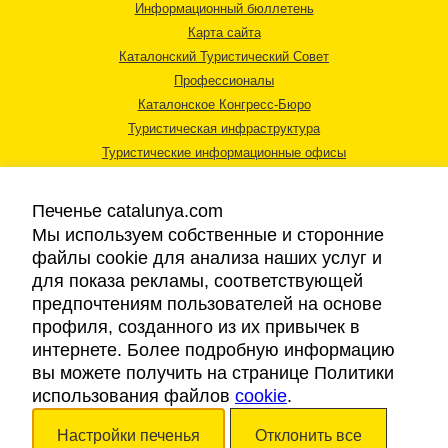
Информационный бюллетень
Карта сайта
Каталонский Туристический Совет
Профессионалы
Каталонское Конгресс-Бюро
Туристическая инфраструктура
Туристические информационные офисы
Печенье catalunya.com
Мы используем собственные и сторонние
файлы cookie для анализа наших услуг и
для показа рекламы, соответствующей
Правовая информация
предпочтениям пользователей на основе
Политика конфиденциальности
профиля, созданного из их привычек в
Cookies
интернете. Более подробную информацию
Доступность
вы можете получить на странице Политики
использования файлов
cookie
.
Авторские права © 2026. Каталонский Туристический Совет. Все права
Настройки печенья
Отклонить все