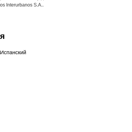
s Interurbanos S.A..
я
 Испанский