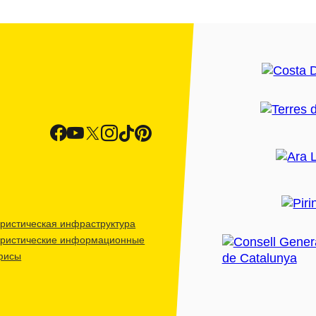
ристическая инфраструктура
уристические информационные
фисы