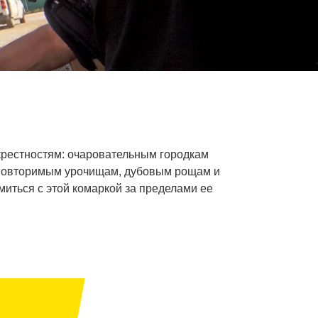
рестностям: очаровательным городкам
еповторимым урочищам, дубовым рощам и
миться с этой комаркой за пределами ее