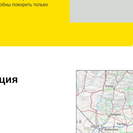
собны покорить только
ция