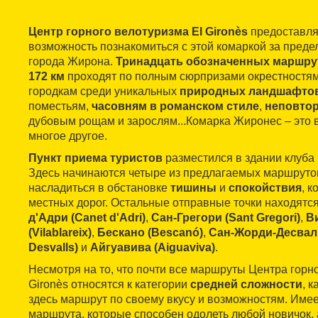
Центр горного велотуризма El Gironès
предоставля
возможность познакомиться с этой комаркой за преде
города Жирона.
Тринадцать обозначенных маршру
172 км
проходят по полным сюрпризами окрестностя
городкам среди уникальных
природных ландшафто
поместьям,
часовням в романском стиле
,
неповто
дубовым рощам и зарослям...Комарка Жиронес – это 
многое другое.
Пункт приема туристов
разместился в здании клуба
Здесь начинаются четыре из предлагаемых маршруто
насладиться в обстановке
тишины
и
спокойствия
, к
местных дорог. Остальные отправные точки находятся
д'Адри (Canet d'Adri)
,
Сан-Грегори (Sant Gregori)
,
В
(Vilablareix)
,
Бескано (Bescanó)
,
Сан-Жорди-Десваль
Desvalls)
и
Айгуавива (Aiguaviva)
.
Несмотря на то, что почти все маршруты Центра горн
Gironès относятся к категории
средней сложности
, 
здесь маршрут по своему вкусу и возможностям. Име
маршрута, которые способен одолеть любой новичок, 