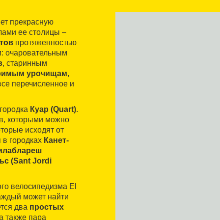
ет прекрасную
лами ее столицы –
тов
протяженностью
м: очаровательным
в
, старинным
римым урочищам
,
все перечисленное и
 городка
Куар (Quart)
.
в, которыми можно
оторые исходят от
 в городках
Канет-
илаблареш
с (Sant Jordi
ого велосипедизма El
каждый может найти
ется два
простых
а также пара