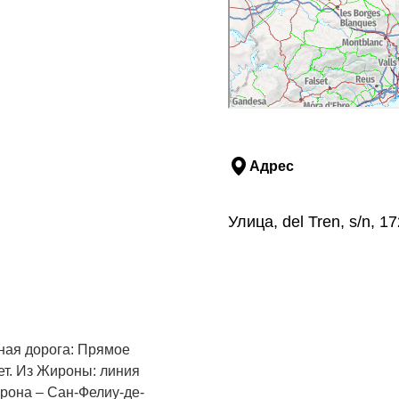
Адрес
Улица, del Tren, s/n, 
зная дорога: Прямое
т. Из Жироны: линия
рона – Сан-Фелиу-де-