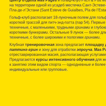
Центр отдыха Mas Pagès
и гольф-клуб Pitch & Putt
на территории одной из усадеб местечка Сант-Эстеве
Пла-де-л’Эстани (Sant Esteve de Guialbes, Pla de l’Esta
Гольф-клуб располагает 18-луночным полем для гольф
короткой трассой для питч-энд-патта (пар 54). Первые
техничные, с маленькими, трудными
гринами
и глубок
короткими
бункерами
. Остальные 9 лунок — более дл
техничные, с более широкими и пологими
гринами
.
Клубная
тренировочная
зона предлагает
площадку 
паттинг-грин
и зону для отработки
эпроуча
.
Mas P
отреставрированная масия, располагающая услугами
Предлагаются
курсы интенсивного обучения
для ж
к занятию этим видом спорта — однодневные и более
индивидуальные или групповые.