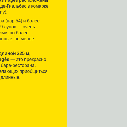
 Mas Pagès расположены
-де-Гиальбес в комарке
ny).
а (пар 54) и более
 9 лунок — очень
ими, но более
инные, но менее
длиной 225 м
,
agès
— это прекрасно
 бара-ресторана.
елающих приобщиться
 длинные,