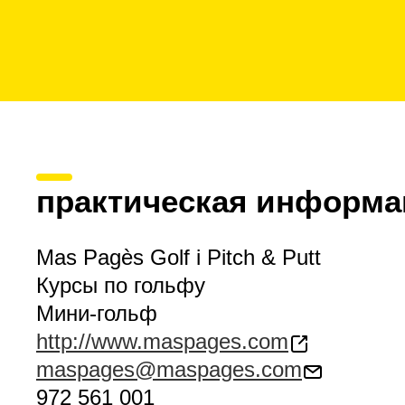
практическая информа
Mas Pagès Golf i Pitch & Putt
Курсы по гольфу
Мини-гольф
http://www.maspages.com
maspages@maspages.com
972 561 001