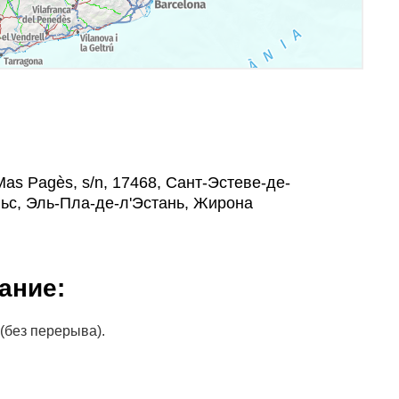
as Pagès, s/n, 17468, Сант-Эстеве-де-
ьс, Эль-Пла-де-л'Эстань, Жирона
ание:
 (без перерыва).