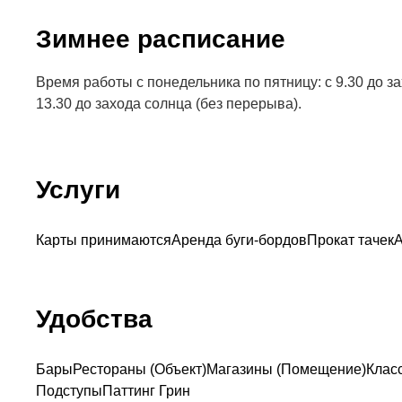
Зимнее расписание
Время работы с понедельника по пятницу: с 9.30 до з
13.30 до захода солнца (без перерыва).
Услуги
Карты принимаются
Аренда буги-бордов
Прокат тачек
А
Удобства
Бары
Рестораны (Объект)
Магазины (Помещение)
Клас
Подступы
Паттинг Грин