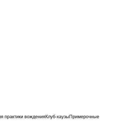
ля практики вождения
Клуб-хаузы
Примерочные