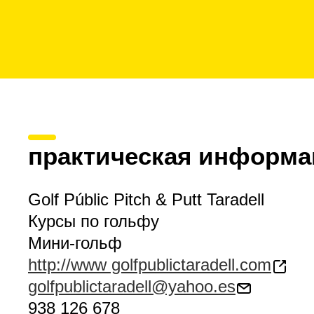
практическая информа
Golf Públic Pitch & Putt Taradell
Курсы по гольфу
Мини-гольф
http://www golfpublictaradell.com
golfpublictaradell@yahoo.es
938 126 678