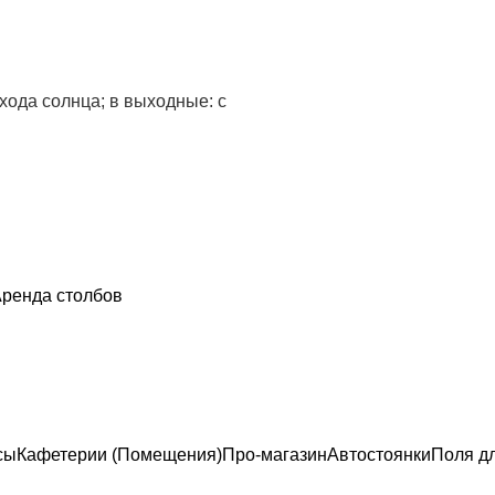
ахода солнца; в выходные: с
ренда столбов
сы
Кафетерии (Помещения)
Про-магазин
Автостоянки
Поля д