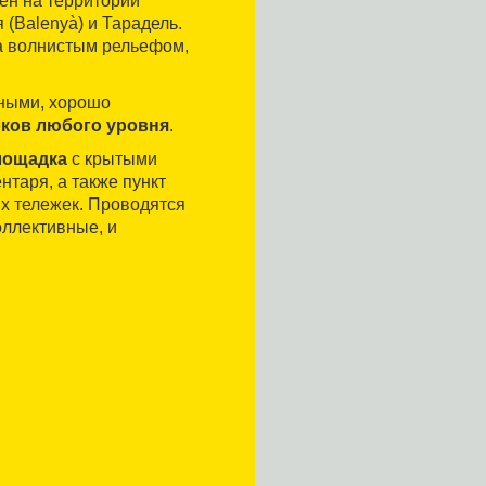
н на территории
(Balenyà) и Тарадель.
ка волнистым рельефом,
вными, хорошо
оков любого уровня
.
лощадка
с крытыми
нтаря, а также пункт
х тележек. Проводятся
оллективные, и