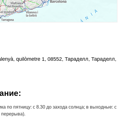
alenyà, quilòmetre 1, 08552, Тараделл, Тараделл,
ание:
а по пятницу: с 8.30 до захода солнца; в выходные: с
з перерыва).