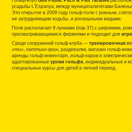
Гольф-клуб
Golf Públic Pitch & Putt Taradell
расположе
усадьбы L’Espanya, между муниципалитетами Баленья 
Это открытое в 2009 году гольф-поле с ровным, слег
не затрудняющим ходьбы, и роскошными видами.
Поле располагает 9 лунками (пар 37) с широкими, ро
просматривающимися фервеями и подходит для
игр
Среди сооружений гольф-клуба —
тренировочная п
«ти»
,
паттинг-грин
, раздевалки, магазин гольф-инве
аренды гольф-инвентаря,
гольф-каров
и электрически
адаптированные
уроки гольфа
, индивидуальные и к
специальные курсы для детей в летний период.