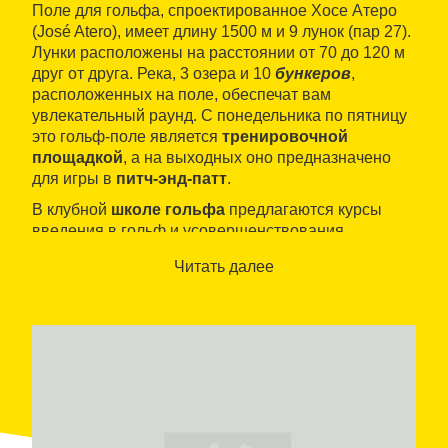
Поле для гольфа, спроектированное Хосе Атеро
(José Atero), имеет длину 1500 м и 9 лунок (пар 27).
Лунки расположены на расстоянии от 70 до 120 м
друг от друга. Река, 3 озера и 10
бункеров
,
расположенных на поле, обеспечат вам
увлекательный раунд. С понедельника по пятницу
это гольф-поле является
тренировочной
площадкой
, а на выходных оно предназначено
для игры в
питч-энд-патт
.
В клубной
школе гольфа
предлагаются курсы
введения в гольф и усовершенствования
мастерства для
игроков любого возраста
. Все
Читать далее
сооружения
адаптированы для людей с
ограниченными возможностями
передвижения
.
Предлагаеммая гамма всевозможных услуг и
удобст включает в себя
конференц-зал
на 70
человек, специализированный
магазин
,
площадку для парковки
,
раздевалки
и
билетные кассы
. Поле для гольфа оборудовано