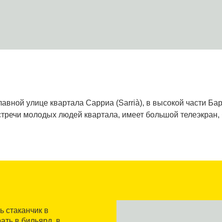
вной улице квартала Сарриа (Sarrià), в высокой части Бар
тречи молодых людей квартала, имеет большой телеэкран, 
ь стаканчик в
ть в бильярд, в