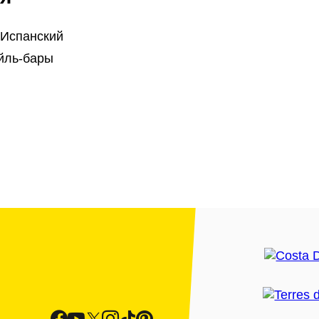
 Испанский
йль-бары