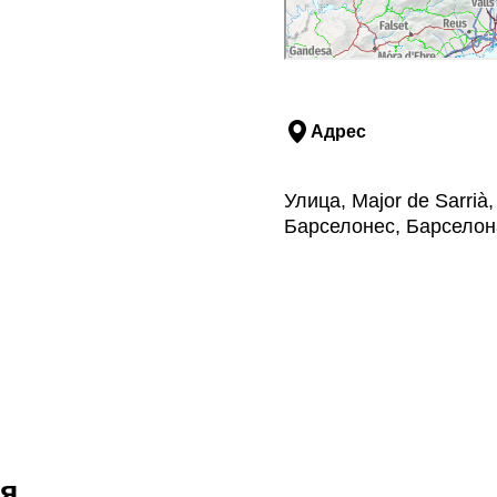
Адрес
Улица, Major de Sarrià
Барселонес, Барселон
я