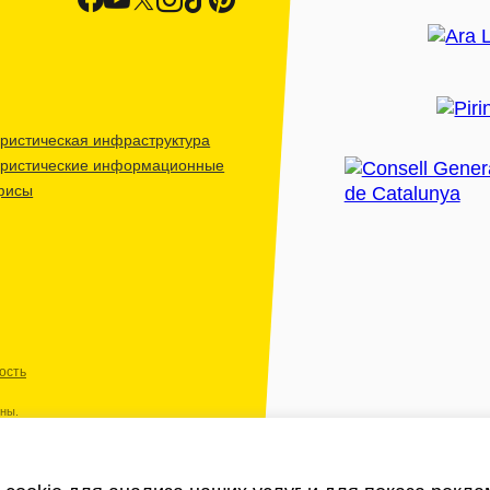
ристическая инфраструктура
уристические информационные
фисы
ость
ены.