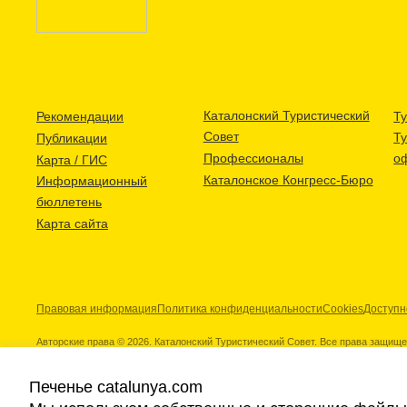
Каталонский Туристический
Рекомендации
Ту
Совет
Т
Публикации
Профессионалы
о
Карта / ГИС
Каталонское Конгресс-Бюро
Информационный
бюллетень
Карта сайта
Правовая информация
Политика конфиденциальности
Cookies
Доступн
Авторские права © 2026. Каталонский Туристический Совет. Все права защищ
Печенье catalunya.com