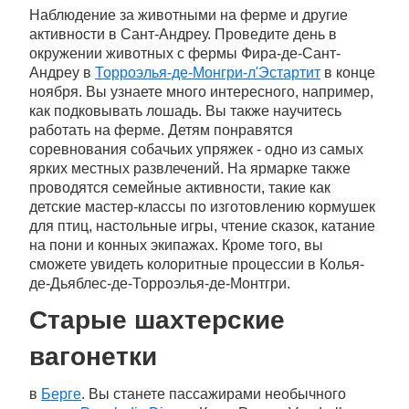
Наблюдение за животными на ферме и другие
активности в Сант-Андреу. Проведите день в
окружении животных с фермы Фира-де-Сант-
Андреу в
Торроэлья-де-Монгри-л'Эстартит
в конце
ноября. Вы узнаете много интересного, например,
как подковывать лошадь. Вы также научитесь
работать на ферме. Детям понравятся
соревнования собачьих упряжек - одно из самых
ярких местных развлечений. На ярмарке также
проводятся семейные активности, такие как
детские мастер-классы по изготовлению кормушек
для птиц, настольные игры, чтение сказок, катание
на пони и конных экипажах. Кроме того, вы
сможете увидеть колоритные процессии в Колья-
де-Дьяблес-де-Торроэлья-де-Монтгри.
Старые шахтерские
вагонетки
в
Берге
. Вы станете пассажирами необычного