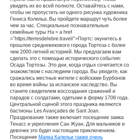
увидеть их во всей полноте. Оставайтесь с нами,
чтобы не пропустить ни одного рисунка художника
Гениса Колельа. Вы пройдете маршрут чуть более
чем за час. Специальные познавательные
семейные туры На < a href
="https://terresdelebre.travel/">Портс: окунитесь в
прошлое средневекового города Тортоза с более
чем 2000-летней историей. Мы предлагаем вам
сделать это с помощью исторического события:
Осада Тортозы. Это дни, когда отдых сочетается со
знакомством с наследием города. Вы увидите, как
сражались местные жители с войсками Бурбонов
во время войны за испанское наследство. Вы
станете свидетелем воссоздания сражений и
парадов с солдатами, одетыми в форму 1708 года.
Центральной сценой этого праздника являются
бастионы Les Avançades de Sant Joan.
Празднование также включает посещение замка
Тенасс и укрепления Сан Жуан. Для мальчиков и
девочек это будет настоящим приключением.
Посещение
Маяка Калельи также очень