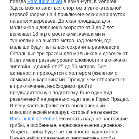
поезда
Parc ludic Diver
в Кома-Руга, в Vendrell.
Здесь можно заняться спортом в увлекательной
игровой форме на 4 приключенческих маршрутах
на ветвях деревьев. Детская площадка для
мальчиков и девочек в возрасте от 3 до 7 лет
включает 18 игр с мостиками, качелями и
туннелями на высоте метра над землей, где
малыши будут пытаться сохранить равновесие.
Остальные три трассы для мальчиков и девочек от
8 лет имеют разные уровни сложности и включают
зиплайны длиной от 25 до 50 метров. Все
активности проводятся с холтером (жилетом с
лямками) и карабинами. Прежде чем отправиться
в приключение, необходимо пройти
предварительную подготовку. Еще один вид
развлечений на деревьях ждет вас в Горах Прадес.
В лесу Кастельфолит есть обозначенный
микологический маршрут, который называется
Bosc pintat de Poblet
. Но искать надо не настоящие
грибы, а особенные, нарисованные на деревьях.
Увидеть грибы будет не так просто, как кажется.
Нужно найти правильную перспективу, чтобы