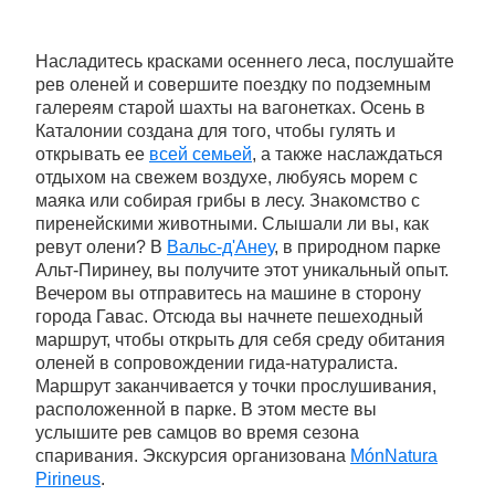
Насладитесь красками осеннего леса, послушайте
рев оленей и совершите поездку по подземным
галереям старой шахты на вагонетках. Осень в
Каталонии создана для того, чтобы гулять и
открывать ее
всей семьей
, а также наслаждаться
отдыхом на свежем воздухе, любуясь морем с
маяка или собирая грибы в лесу. Знакомство с
пиренейскими животными. Слышали ли вы, как
ревут олени? В
Вальс-д'Анеу
, в природном парке
Альт-Пиринеу, вы получите этот уникальный опыт.
Вечером вы отправитесь на машине в сторону
города Гавас. Отсюда вы начнете пешеходный
маршрут, чтобы открыть для себя среду обитания
оленей в сопровождении гида-натуралиста.
Маршрут заканчивается у точки прослушивания,
расположенной в парке. В этом месте вы
услышите рев самцов во время сезона
спаривания. Экскурсия организована
MónNatura
Pirineus
.