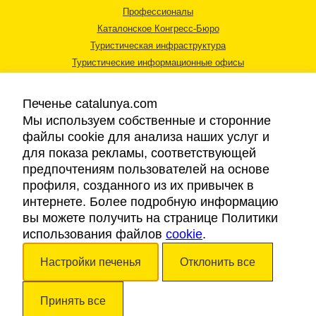
Профессионалы
Каталонское Конгресс-Бюро
Туристическая инфраструктура
Туристические информационные офисы
Печенье catalunya.com
Мы используем собственные и сторонние
файлы cookie для анализа наших услуг и
для показа рекламы, соответствующей
Правовая информация
предпочтениям пользователей на основе
Политика конфиденциальности
профиля, созданного из их привычек в
Cookies
интернете. Более подробную информацию
Доступность
вы можете получить на странице Политики
использования файлов
cookie
.
Авторские права © 2026. Каталонский Туристический Совет. Все права
Настройки печенья
Отклонить все
защищены.
Принять все