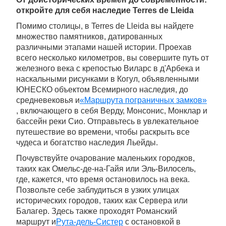
откройте для себя наследие Terres de Lleida
Помимо столицы, в Terres de Lleida вы найдете
множество памятников, датированных
различными этапами нашей истории. Проехав
всего несколько километров, вы совершите путь от
железного века с крепостью Виларс в д'Арбека и
наскальными рисунками в Когул, объявленными
ЮНЕСКО объектом Всемирного наследия, до
средневековья и
«Маршрута пограничных замков»
, включающего в себя Верду, Монсонис, Монклар и
бассейн реки Сио. Отправьтесь в увлекательное
путешествие во времени, чтобы раскрыть все
чудеса и богатство наследия Льейды.
Почувствуйте очарование маленьких городков,
таких как Омельс-де-на-Гайя или Эль-Вилосель,
где, кажется, что время остановилось на века.
Позвольте себе заблудиться в узких улицах
исторических городов, таких как Сервера или
Балагер. Здесь также проходят Романский
маршрут и
Рута-дель-Систер
с остановкой в