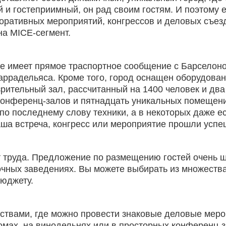
 и гостеприимный, он рад своим гостям. И поэтому
ативных мероприятий, конгрессов и деловых съездов
на MICE-сегмент.
же имеет прямое траспортное сообщение с Барселоной
аррадельяса. Кроме того, город оснащен оборудов
рительный зал, рассчитанный на 1400 человек и два
а конференц-залов и пятнадцать уникальных помещен
 по последнему слову техники, а в некоторых даже е
ша встреча, конгресс или мероприятие прошли успе
 труда. Предложение по размещению гостей очень ши
очных заведениях. Вы можете выбирать из множества
бюджету.
ствами, где можно провести знаковые деловые меро
омах, на винодельнях или в просторных конференц-