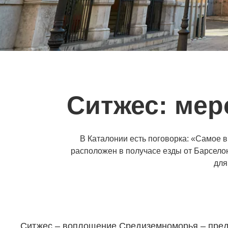
Ситжес: мер
В Каталонии есть поговорка: «Самое в
расположен в получасе езды от Барсело
для
Ситжес – воплощение Средиземноморья – предс