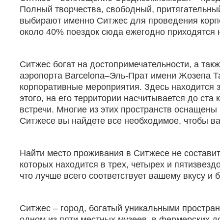
Полный творчества, свободный, притягательный
выбирают именно Ситжес для проведения корпор
около 40% поездок сюда ежегодно приходятся 
Ситжес богат на достопримечательности, а так
аэропорта Barcelona–Эль-Прат имени Жозепа Т
корпоративные мероприятия. Здесь находится з
этого, на его территории насчитывается до ст
встречи. Многие из этих пространств оснащены
Ситжесе вы найдете все необходимое, чтобы ва
Найти место проживания в Ситжесе не составит
которых находится в трех, четырех и пятизвезд
что лучше всего соответствует вашему вкусу и 
Ситжес – город, богатый уникальными простран
одном из пяти местных музеев, в фермерских д