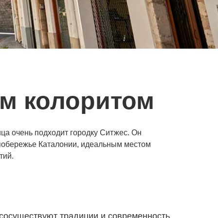
ым колоритом
ица очень подходит городку Ситжес. Он
 побережье Каталонии, идеальным местом
тий.
сосуществуют традиции и современность.