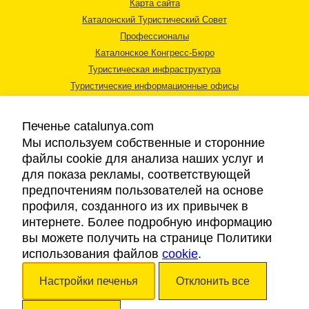
Карта сайта
Каталонский Туристический Совет
Профессионалы
Каталонское Конгресс-Бюро
Туристическая инфраструктура
Туристические информационные офисы
Печенье catalunya.com
Мы используем собственные и сторонние
файлы cookie для анализа наших услуг и
для показа рекламы, соответствующей
Правовая информация
предпочтениям пользователей на основе
Политика конфиденциальности
профиля, созданного из их привычек в
Cookies
интернете. Более подробную информацию
Доступность
вы можете получить на странице Политики
использования файлов
cookie
.
Авторские права © 2026. Каталонский Туристический Совет. Все права
Настройки печенья
Отклонить все
защищены.