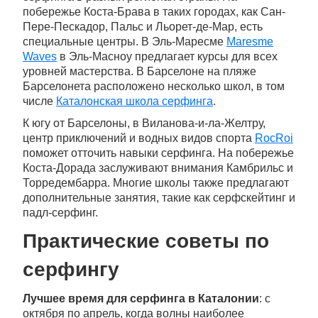
побережье Коста-Брава в таких городах, как Сан-
Пере-Пескадор, Пальс и Льорет-де-Мар, есть
специальные центры. В Эль-Маресме
Maresme
Waves
в Эль-Масноу предлагает курсы для всех
уровней мастерства. В Барселоне на пляже
Барселонета расположено несколько школ, в том
числе
Каталонская школа серфинга
.
К югу от Барселоны, в Виланова-и-ла-Желтру,
центр приключений и водных видов спорта
RocRoi
поможет отточить навыки серфинга. На побережье
Коста-Дорада заслуживают внимания Камбрильс и
Торредембарра. Многие школы также предлагают
дополнительные занятия, такие как серфскейтинг и
падл-серфинг.
Практические советы по
серфингу
Лучшее время для серфинга в Каталонии
: с
октября по апрель, когда волны наиболее