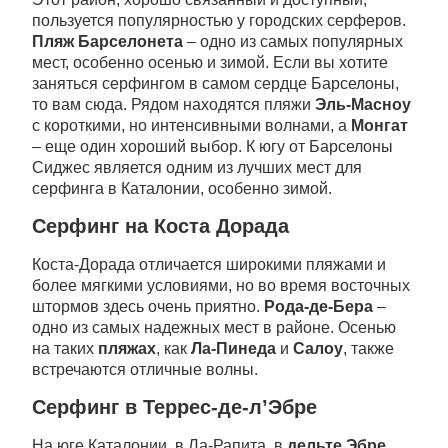
пользуется популярностью у городских серферов.
Пляж Барселонета
– одно из самых популярных
мест, особенно осенью и зимой. Если вы хотите
заняться серфингом в самом сердце Барселоны,
то вам сюда. Рядом находятся пляжи
Эль-Масноу
с короткими, но интенсивными волнами, а
Монгат
– еще один хороший выбор. К югу от Барселоны
Сиджес является одним из лучших мест для
серфинга в Каталонии, особенно зимой.
Серфинг на Коста Дорада
Коста-Дорада отличается широкими пляжами и
более мягкими условиями, но во время восточных
штормов здесь очень приятно.
Рода-де-Бера
–
одно из самых надежных мест в районе. Осенью
на таких
пляжах
, как
Ла-Пинеда
и
Салоу
, также
встречаются отличные волны.
Серфинг в Террес-де-л’Эбре
На юге Каталонии, в Ла-Рапита, в
дельте Эбре
,