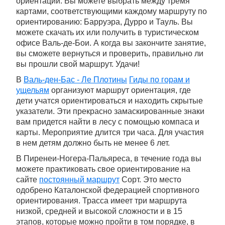
ориентации. Вы можете выбрать между тремя
картами, соответствующими каждому маршруту по
ориентированию: Барруэра, Дурро и Тауль. Вы
можете скачать их или получить в туристическом
офисе Валь-де-Бои. А когда вы закончите занятие,
вы сможете вернуться и проверить, правильно ли
вы прошли свой маршрут. Удачи!
В
Валь-ден-Бас - Ле Плотины
Гиды по горам и
ущельям
организуют маршрут ориентация, где
дети учатся ориентироваться и находить скрытые
указатели. Эти прекрасно замаскированные знаки
вам придется найти в лесу с помощью компаса и
карты. Мероприятие длится три часа. Для участия
в нем детям должно быть не менее 6 лет.
В Пиренеи-Ногера-Пальяреса, в течение года вы
можете практиковать свое ориентирование на
сайте
постоянный маршрут
Сорт. Это место
одобрено Каталонской федерацией спортивного
ориентирования. Трасса имеет три маршрута
низкой, средней и высокой сложности и в 15
этапов, которые можно пройти в том порядке, в