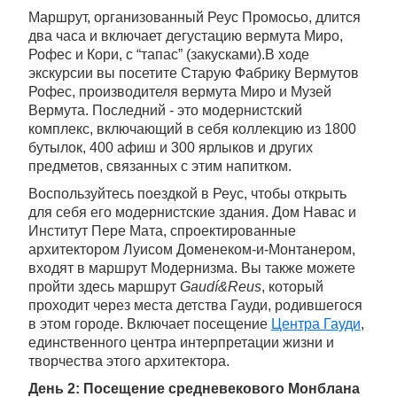
Маршрут, организованный Реус Промосьо, длится
два часа и включает дегустацию вермута Миро,
Рофес и Кори, с “тапас” (закусками).В ходе
экскурсии вы посетите Старую Фабрику Вермутов
Рофес, производителя вермута Миро и Музей
Вермута. Последний - это модернистский
комплекс, включающий в себя коллекцию из 1800
бутылок, 400 афиш и 300 ярлыков и других
предметов, связанных с этим напитком.
Воспользуйтесь поездкой в Реус, чтобы открыть
для себя его модернистские здания. Дом Навас и
Институт Пере Мата, спроектированные
архитектором Луисом Доменеком-и-Монтанером,
входят в маршрут Модернизма. Вы также можете
пройти здесь маршрут
Gaudí&Reus
, который
проходит через места детства Гауди, родившегося
в этом городе. Включает посещение
Центра Гауди
,
единственного центра интерпретации жизни и
творчества этого архитектора.
День 2: Посещение средневекового Монблана