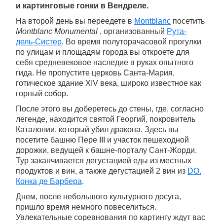
и картинговые гонки в Вендреле.
На второй день вы переедете в
Montblanc
посетить
Montblanc Monumental
, организованный
Рута-
дель-Систер
. Во время полуторачасовой прогулки
по улицам и площадям города вы откроете для
себя средневековое наследие в руках опытного
гида. Не пропустите церковь Санта-Мария,
готическое здание XIV века, широко известное как
горный собор.
После этого вы доберетесь до стены, где, согласно
легенде, находится святой Георгий, покровитель
Каталонии, который убил дракона. Здесь вы
посетите башню Пере III и участок пешеходной
дорожки, ведущей к башне-порталу Сант-Жорди.
Тур заканчивается дегустацией еды из местных
продуктов и вин, а также дегустацией 2 вин из
DO.
Конка де Барбера
.
Днем, после небольшого культурного досуга,
пришло время немного повеселиться.
Увлекательные соревнования по картингу ждут вас