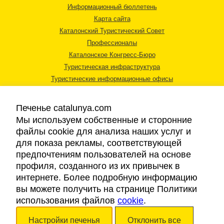
Информационный бюллетень
Карта сайта
Каталонский Туристический Совет
Профессионалы
Каталонское Конгресс-Бюро
Туристическая инфраструктура
Туристические информационные офисы
Печенье catalunya.com
Мы используем собственные и сторонние
файлы cookie для анализа наших услуг и
для показа рекламы, соответствующей
Правовая информация
предпочтениям пользователей на основе
Политика конфиденциальности
профиля, созданного из их привычек в
Cookies
интернете. Более подробную информацию
Доступность
вы можете получить на странице Политики
использования файлов
cookie
.
Авторские права © 2026. Каталонский Туристический Совет. Все права
Настройки печенья
Отклонить все