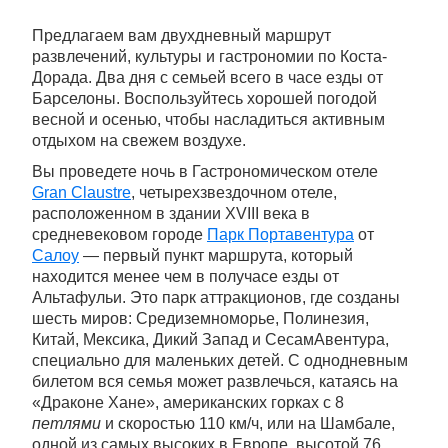
Предлагаем вам двухдневный маршрут
развлечений, культуры и гастрономии по Коста-
Дорада. Два дня с семьей всего в часе езды от
Барселоны. Воспользуйтесь хорошей погодой
весной и осенью, чтобы насладиться активным
отдыхом на свежем воздухе.
Вы проведете ночь в Гастрономическом отеле
Gran Claustre
, четырехзвездочном отеле,
расположенном в здании XVIII века в
средневековом городе
Парк Портавентура
от
Салоу
— первый пункт маршрута, который
находится менее чем в получасе езды от
Альтафульи. Это парк аттракционов, где созданы
шесть миров: Средиземноморье, Полинезия,
Китай, Мексика, Дикий Запад и СесамАвентура,
специально для маленьких детей. С однодневным
билетом вся семья может развлечься, катаясь на
«Драконе Хане», американских горках с 8
петлями
и скоростью 110 км/ч, или на Шамбале,
одной из самых высоких в Европе, высотой 76