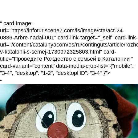
" card-image-
url="https://infotur.scene7.com/is/image/cta/act-24-
0836-Arbre-nadal-001" card-link-target="_self" card-link-
url="/content/catalunyacom/es/ru/continguts/article/rozh
v-katalonii-s-semej-1730972325803.html" card-
title="Проведите Рождество с семьей в Каталонии "
card-variant="content" data-media-crop-list="{"mobile":
"3-4", "desktop": "1-2", "desktopHD": "3-4" }">