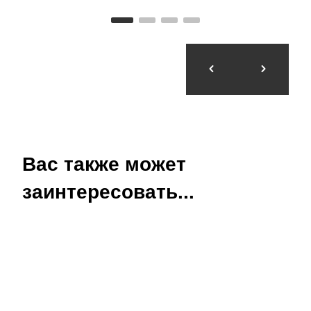
Вас также может
заинтересовать...
Рождество — это волшебное время для
самых маленьких. Всё вокруг захватывает и
очаровывает: традиция «Тио-де-Надаль»,
праздничные украшения и огни на улицах,
шествия волхвов… Самые семейные