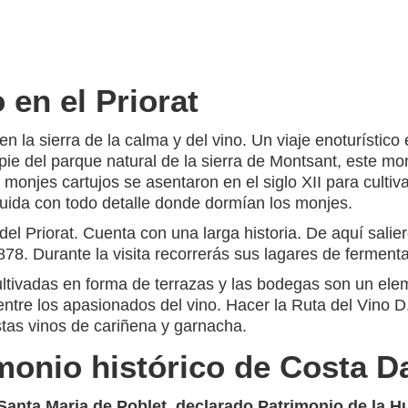
 en el Priorat
en la sierra de la calma y del vino. Un viaje enoturístic
pie del parque natural de la sierra de Montsant, este mon
njes cartujos se asentaron en el siglo XII para cultivar 
struida con todo detalle donde dormían los monjes.
l Priorat. Cuenta con una larga historia. De aquí salier
878. Durante la visita recorrerás sus lagares de ferment
cultivadas en forma de terrazas y las bodegas son un elem
entre los apasionados del vino. Hacer la Ruta del Vino D.
stas vinos de cariñena y garnacha.
imonio histórico de Costa 
Santa Maria de Poblet
, declarado Patrimonio de la