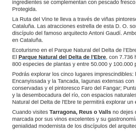
ingredientes se complementan con pescado fresco
Protegida.
La Ruta del Vino te lleva a través de viñas pintor
Cataluña. Las atracciones estrella de esta D. O. s
discípulo del famoso arquitecto Antoni Gaudí. Ambo
en Cataluña.
Ecoturismo en el Parque Natural del Delta de l’Ebr
El
Parque Natural del Delta de l'Ebre
, con 7.736
800 especies de plantas y entre 50.000 y 100.000 p
Podrás explorar los cinco lugares imprescindibles:
Encanyissada y la Tancada, lagunas extensas con r
conservadas y el pintoresco Faro del Fangar; Punta
y la desembocadura del río, con espacios naturale
Natural del Delta de l'Ebre te permitirá explorar un
Cuando visites
Tarragona, Reus o Valls
no dejes d
marcada por sus vinos excelentes y su gastronomía 
genialidad modernista de los discípulos del arquite