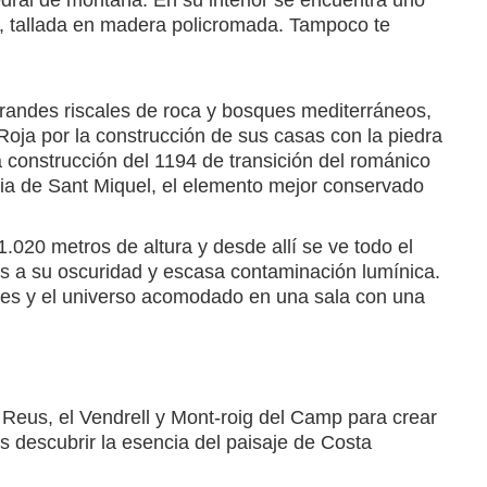
edral de montaña. En su interior se encuentra uno
, tallada en madera policromada. Tampoco te
grandes riscales de roca y bosques mediterráneos,
Roja por la construcción de sus casas con la piedra
a construcción del 1194 de transición del románico
lesia de Sant Miquel, el elemento mejor conservado
1.020 metros de altura y desde allí se ve todo el
ias a su oscuridad y escasa contaminación lumínica.
nes y el universo acomodado en una sala con una
 Reus, el Vendrell y Mont-roig del Camp para crear
s descubrir la esencia del paisaje de Costa