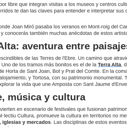
or libre que integran visitas a los museos y centros cul
rridos te dan las claves para entender e interpretar sus
 donde Joan Miró pasaba los veranos en Mont-roig del Ca
an y conocerás también muchas anécdotas de estos artis
Alta: aventura entre paisaj
scindibles de las Terres de l'Ebre. Un camino que atravie
o. Uno de los tramos más bonitos es el de la
Terra Alta
, 
e Horta de Sant Joan, Bot y Prat del Comte. En la comar
 alojamiento, y Tortosa, con su patrimonio monumental. T
plorar la vida que une Amposta con Sant Jaume d'Enveja,
e, música y cultura
ierten en escenario de festivales que fusionan patrimoni
l·lectiu Cultura, promueve la cultura en territorios no m
, iglesias y mercados
. Las disciplinas de estos evento