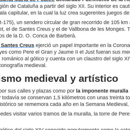
ión de Cataluña a partir del siglo XII. Su interior es ca
la capitular, en la cual la luz crea sugerentes juegos d
175), un sendero circular de gran recorrido de 105 km 
let, el de Santes Creus y el de Vallbona de les Monges.
os de la D. O. Conca de Barberà.
 Santes Creus
ejerció un papel importante en la Corona 
reyes como Pere el Gran y Jaume II el Just fueran sus me
el románico al gótico y cuenta con un claustro del siglo XI
onografía medieval.
mo medieval y artístico
por sus calles y plazas como por
la imponente muralla 
 y todavía se conservan 1,5 kilómetros con unas treinta 
istórico se rememora cada año en la Semana Medieval, d
des visitar varios tramos de la muralla, la torre de Pere 