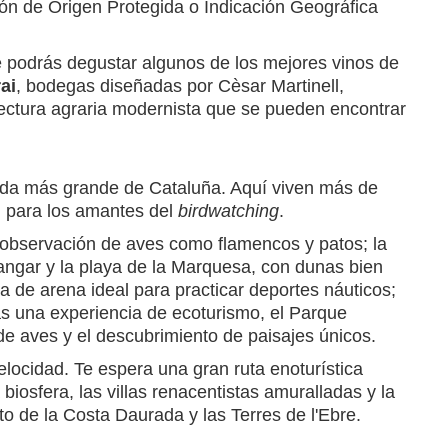
n de Origen Protegida o Indicación Geográfica
e podrás degustar algunos de los mejores vinos de
ai
, bodegas diseñadas por Cèsar Martinell,
tectura agraria modernista que se pueden encontrar
gida más grande de Cataluña. Aquí viven más de
l para los amantes del
birdwatching
.
a observación de aves como flamencos y patos; la
angar y la playa de la Marquesa, con dunas bien
a de arena ideal para practicar deportes náuticos;
as una experiencia de ecoturismo, el Parque
n de aves y el descubrimiento de paisajes únicos.
elocidad. Te espera una gran ruta enoturística
osfera, las villas renacentistas amuralladas y la
to de la Costa Daurada y las Terres de l'Ebre.