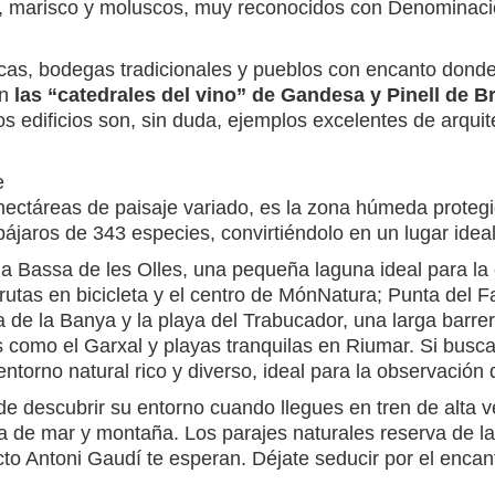
, marisco y moluscos, muy reconocidos con Denominació
escas, bodegas tradicionales y pueblos con encanto dond
on
las “catedrales del vino” de Gandesa y Pinell de Br
s edificios son, sin duda, ejemplos excelentes de arqui
e
 hectáreas de paisaje variado, es la zona húmeda prote
ájaros de 343 especies, convirtiéndolo en un lugar idea
 la Bassa de les Olles, una pequeña laguna ideal para l
utas en bicicleta y el centro de MónNatura; Punta del F
 de la Banya y la playa del Trabucador, una larga barrer
s como el Garxal y playas tranquilas en Riumar. Si busc
 entorno natural rico y diverso, ideal para la observació
e descubrir su entorno cuando llegues en tren de alta v
de mar y montaña. Los parajes naturales reserva de la bi
cto Antoni Gaudí te esperan. Déjate seducir por el encan