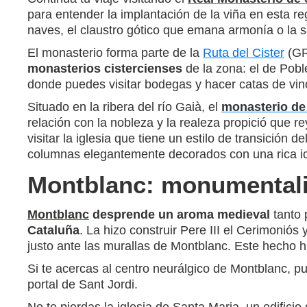
para entender la implantación de la viña en esta reg
naves, el claustro gótico que emana armonía o la sa
El monasterio forma parte de la
Ruta del Cister
(GR-
monasterios cistercienses
de la zona: el de Pob
donde puedes visitar bodegas y hacer catas de vin
Situado en la ribera del río Gaià, el
monasterio de
relación con la nobleza y la realeza propició que 
visitar la iglesia que tiene un estilo de transición d
columnas elegantemente decorados con una rica ic
Montblanc: monumentalis
Montblanc
desprende un aroma medieval
tanto 
Cataluña
. La hizo construir Pere III el Cerimoniós
justo ante las murallas de Montblanc. Este hecho h
Si te acercas al centro neurálgico de Montblanc, pue
portal de Sant Jordi.