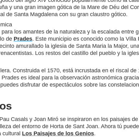
o gótico del siglo XIV conocido popularmente como la cat
uña y una gran imagen gótica de la Mare de Déu del Cor
ital de Santa Magdalena con su gran claustro gótico.
ómica
 para los amantes de la naturaleza y la escalada entre 
blo de
Prades
. Este municipio es conocido como la Villa 
recinto amurallado la iglesia de Santa Maria la Major, un
enacentistas. Los restos del castillo del pueblo y la ig
era. Construida el 1570, está incrustada en el riscal de 
 de Prades es ideal para la observación astronómica grac
uedes disfrutar de espectáculos sobre las constelacio
ios
Pau Casals y Joan Miró se inspiraron en los paisajes de
lleza del entorno de Horta de Sant Joan. Ahora tú puede
 cultural
Los Paisajes de los Genios
.