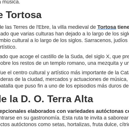
la música.
e Tortosa
e las Terres de l'Ebre, la villa medieval de
Tortosa
tien
gado que varias culturas han dejado a lo largo de los sig
ambio cultural a lo largo de los siglos. Sarracenos, judío
tístico.
ado que acoge el castillo de la Suda, del siglo X, que pr
sobre los restos de un templo romano, una mezquita y una
e el centro cultural y artístico más importante de la Ca
nderas de la ciudad, mercados y actuaciones de música,
batalla que puso fin a uno de los episodios más duros de 
e la D. O. Terra Alta
epcionales elaborados con variedades autóctonas c
ntrarse en su gastronomía. Esta ruta te invita a saborea
tos autóctonos como setas, hortalizas, fruta dulce, cítri