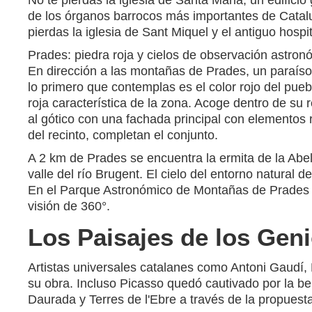
No te pierdas la iglesia de Santa Maria, un edifici
de los órganos barrocos más importantes de Catal
pierdas la iglesia de Sant Miquel y el antiguo hosp
Prades: piedra roja y cielos de observación astron
En dirección a las montañas de Prades, un paraíso
lo primero que contemplas es el color rojo del pue
roja característica de la zona. Acoge dentro de su 
al gótico con una fachada principal con elementos r
del recinto, completan el conjunto.
A 2 km de Prades se encuentra la ermita de la Abell
valle del río Brugent. El cielo del entorno natural
En el Parque Astronómico de Montañas de Prades p
visión de 360°.
Los Paisajes de los Gen
Artistas universales catalanes como Antoni Gaudí, 
su obra. Incluso Picasso quedó cautivado por la be
Daurada y Terres de l'Ebre a través de la propuesta