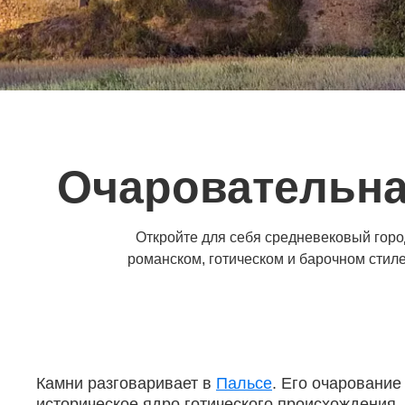
Очаровательна
Откройте для себя средневековый горо
романском, готическом и барочном сти
Камни разговаривает в
Пальсе
. Его очаровани
историческое ядро готического происхождения,