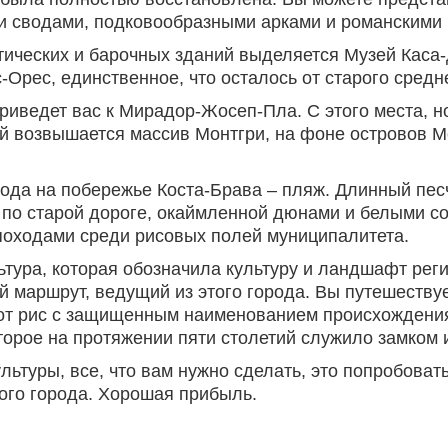
и сводами, подковообразными арками и романскими 
тических и барочных зданий выделяется Музей Каса
-Орес, единственное, что осталось от старого средн
риведет вас к Мирадор-Жосеп-Пла. С этого места, 
ой возвышается массив Монтгри, на фоне островов 
ода на побережье Коста-Брава – пляж. Длинный пес
 по старой дороге, окаймленной дюнами и белыми со
походами среди рисовых полей муниципалитета.
ьтура, которая обозначила культуру и ландшафт реги
 маршрут, ведущий из этого города. Вы путешеству
тот рис с защищенным наименованием происхождения,
торое на протяжении пяти столетий служило замком 
льтуры, все, что вам нужно сделать, это попробова
ого города. Хорошая прибыль.