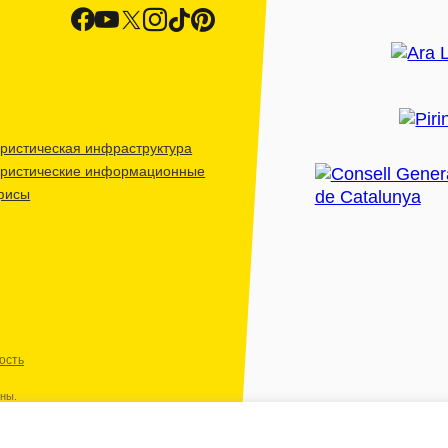
ристическая инфраструктура
уристические информационные
фисы
ость
ены.