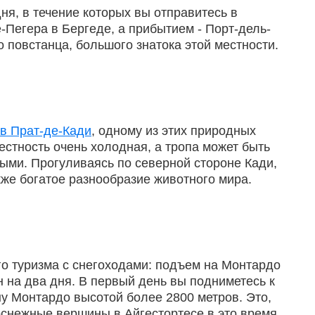
ня, в течение которых вы отправитесь в
Пегера в Бергеде, а прибытием - Порт-дель-
повстанца, большого знатока этой местности.
 в Прат-де-Кади
, одному из этих природных
естность очень холодная, а тропа может быть
ыми. Прогуливаясь по северной стороне Кади,
кже богатое разнообразие животного мира.
го туризма с снегоходами: подъем на Монтардо
 на два дня. В первый день вы подниметесь к
у Монтардо высотой более 2800 метров. Это,
оснежные вершины в Айгестортесе в это время