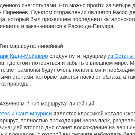
енного снегоступами. Его можно пройти за четыре д
 Пиренеев. Пунктом отправления является Расос-де-
, который был прозвищем последнего каталонского 
нается и заканчивается в Расос-де-Пегуэра.
/ Тип маршрута: линейный
арк Кади-Мойшеро
следуя пути, идущему
из Эстаны
в, где стоит потеряться и забыть о внешнем мире. М
тские грампоны будут очень полезными и необходим
ыми стенами, которые кажется ласкают облака, а та
рка природы.
435/650 м. / Тип маршрута: линейный
ртес и Сант Мауриси
является классикой каталонско
ршрут, полностью проходящий через парк, разделен
минацией второго дня станет восхождение на вершин
вых площадок, с которой вы сможете наблюдать бел