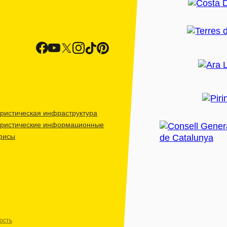
ристическая инфраструктура
уристические информационные
фисы
ость