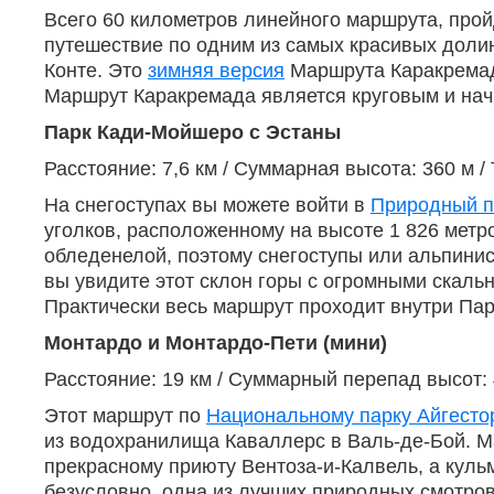
Всего 60 километров линейного маршрута, пройд
путешествие по одним из самых красивых долин
Конте. Это
зимняя версия
Маршрута Каракремада
Маршрут Каракремада является круговым и начи
Парк Кади-Мойшеро с Эстаны
Расстояние: 7,6 км / Суммарная высота: 360 м 
На снегоступах вы можете войти в
Природный п
уголков, расположенному на высоте 1 826 метро
обледенелой, поэтому снегоступы или альпинис
вы увидите этот склон горы с огромными скальн
Практически весь маршрут проходит внутри Па
Монтардо и Монтардо-Пети (мини)
Расстояние: 19 км / Суммарный перепад высот: 
Этот маршрут по
Национальному парку Айгесто
из водохранилища Каваллерс в Валь-де-Бой. Ма
прекрасному приюту Вентоза-и-Калвель, а куль
безусловно, одна из лучших природных смотро